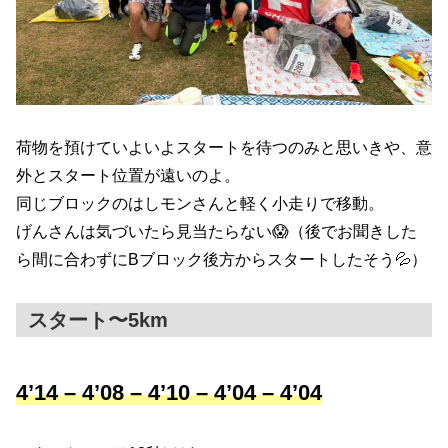
荷物を預けていよいよスタートを待つのみと思いきや、意
外とスタート位置が遠いのよ。
同じブロックのはしモンさんと軽く小走りで移動。
げんさんは気づいたら見当たらない😱（後でお聞きした
ら間に合わずにBブロック後方からスタートしたそう💦）
スタート〜5km
4’14 – 4’08 – 4’10 – 4’04 – 4’04