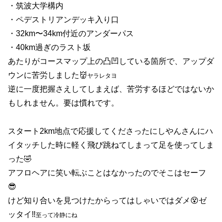
・筑波大学構内
・ペデストリアンデッキ入り口
・32km〜34km付近のアンダーパス
・40km過ぎのラスト坂
あたりがコースマップ上の凸凹している箇所で、アップダ
ウンに苦労しました👹
ヤラレタヨ
逆に一度把握さえしてしまえば、苦労するほどではないか
もしれません。要は慣れです。
スタート2km地点で応援してくださったにしやんさんにハ
イタッチした時に軽く飛び跳ねてしまって足を使ってしま
った🤣
アフロヘアに笑い転ぶことはなかったのでそこはセーフ
😎
けど知り合いを見つけたからってはしゃいではダメ😵ゼ
ッタイ‼️
至って冷静にね