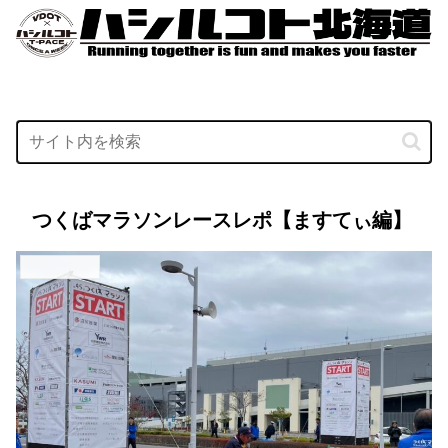
つくばマラソンレースレポ【ますてぃ編】
ハシルコト千葉