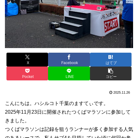
X
Facebook
はてブ
Pocket
LINE
コピー
2025.11.26
こんにちは。ハシルコト千葉のますてぃです。
2025年11月23日に開催されたつくばマラソンに参加して
きました。
つくばマラソンは記録を狙うランナーが多く参加する人気
のあるレースで、私もサブ4を目指していた頃に何回か参