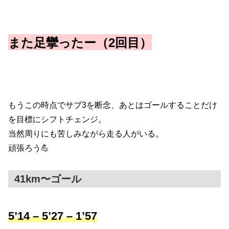
また足攣ったー（2回目）
もうこの時点でサブ3を断念、あとはゴールすることだけ
を目標にシフトチェンジ。
当然周りにも苦しみながら走る人がいる。
頑張ろう💪
41km〜ゴール
5’14 – 5’27 – 1’57