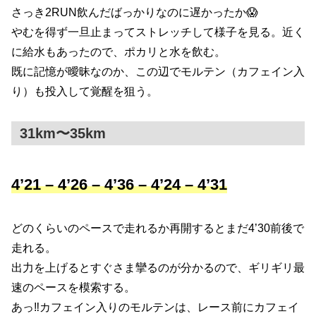
さっき2RUN飲んだばっかりなのに遅かったか😱
やむを得ず一旦止まってストレッチして様子を見る。近く
に給水もあったので、ポカリと水を飲む。
既に記憶が曖昧なのか、この辺でモルテン（カフェイン入
り）も投入して覚醒を狙う。
31km〜35km
4’21 – 4’26 – 4’36 – 4’24 – 4’31
どのくらいのペースで走れるか再開するとまだ4’30前後で
走れる。
出力を上げるとすぐさま攣るのが分かるので、ギリギリ最
速のペースを模索する。
あっ‼️カフェイン入りのモルテンは、レース前にカフェイ