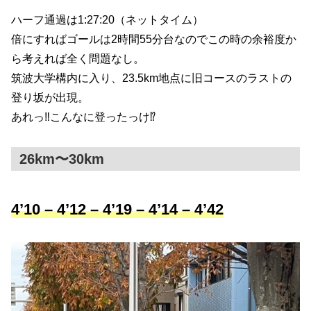
ハーフ通過は1:27:20（ネットタイム）
倍にすればゴールは2時間55分台なのでこの時の余裕度か
ら考えれば全く問題なし。
筑波大学構内に入り、23.5km地点に旧コースのラストの
登り坂が出現。
あれっ‼️こんなに登ったっけ⁉️
26km〜30km
4’10 – 4’12 – 4’19 – 4’14 – 4’42