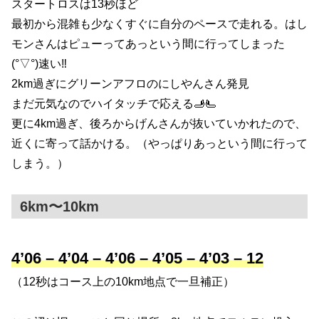
スタートロスは13秒ほど
最初から混雑も少なくすぐに自分のペースで走れる。はし
モンさんはピューってあっという間に行ってしまった
(°▽°)速い‼️
2km過ぎにグリーンアフロのにしやんさん発見
まだ元気なのでハイタッチで応える🫸🫷
更に4km過ぎ、後ろからげんさんが抜いていかれたので、
近くに寄って話かける。（やっぱりあっという間に行って
しまう。）
6km〜10km
4’06 – 4’04 – 4’06 – 4’05 – 4’03 – 12
（12秒はコース上の10km地点で一旦補正）