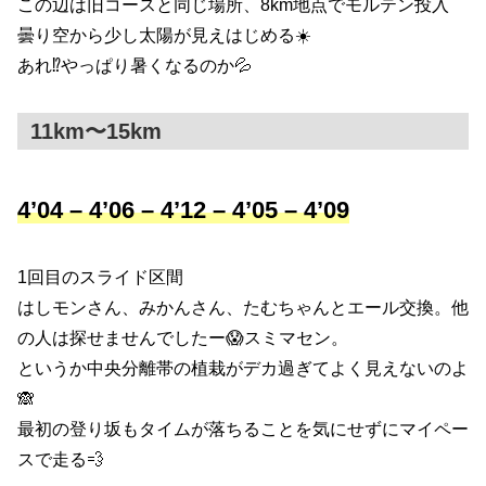
この辺は旧コースと同じ場所、8km地点でモルテン投入
曇り空から少し太陽が見えはじめる☀️
あれ⁉️やっぱり暑くなるのか💦
11km〜15km
4’04 – 4’06 – 4’12 – 4’05 – 4’09
1回目のスライド区間
はしモンさん、みかんさん、たむちゃんとエール交換。他
の人は探せませんでしたー😱スミマセン。
というか中央分離帯の植栽がデカ過ぎてよく見えないのよ
🙈
最初の登り坂もタイムが落ちることを気にせずにマイペー
スで走る💨