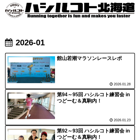
2026-01
館山若潮マラソンレースレポ
ハシルコト千葉
2026.01.28
第94～95回 ハシルコト練習会 in
げんの日記
つどーむ＆真駒内！
2026.01.23
第92～93回 ハシルコト練習会 in
活動の様子
つどーむ＆真駒内！