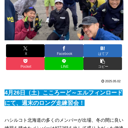
X
Facebook
はてブ
Pocket
LINE
コピー
2025.05.02
4月26日（土）こころーど～エルフィンロード
にて、週末のロング走練習会！
ハシルコト北海道の多くのメンバーが出場、冬の間に良い