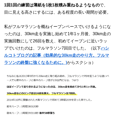
1回1回の練習は薄紙を1枚1枚積み重ねるようなもの
で、
目に見える高さにするには、ある程度の長い期間が必要。
私がフルマラソンを概ねイーブンペースでいけるようにな
ったのは、30km走を実施し始めて1年1ヶ月後、30km走の
実施回数にして26回を数え、初めてイーブンに近いラッ
プでいけたのは、フルマラソン7回目でした。（以下
ハシ
ルコトブログの記事（効果的な30km走のやり方。フルマ
ラソンの終盤に強くなるために。)
からスクショ）