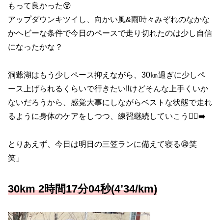
もって良かった😵
アップダウンキツイし、向かい風&雨時々みぞれのなかな
かヘビーな条件で今日のペースで走り切れたのは少し自信
になったかな？
洞爺湖はもう少しペース抑えながら、30㎞過ぎに少しペ
ース上げられるくらいで行きたい‼︎けどそんな上手くいか
ないだろうから、感覚大事にしながらベストな状態で走れ
るように身体のケアをしつつ、練習継続していこう🏃‍♂️‍➡️
とりあえず、今日は明日の三笠ランに備えて寝る😪笑
笑」
30km 2時間17分04秒(4’34/km)