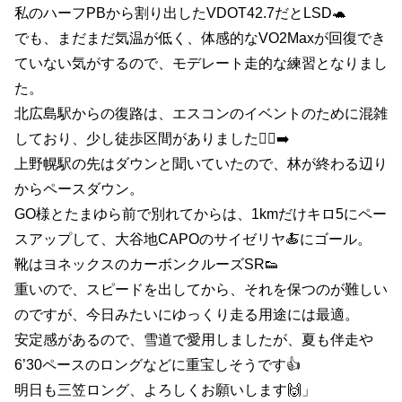
私のハーフPBから割り出したVDOT42.7だとLSD🐢
でも、まだまだ気温が低く、体感的なVO2Maxが回復でき
ていない気がするので、モデレート走的な練習となりまし
た。
北広島駅からの復路は、エスコンのイベントのために混雑
しており、少し徒歩区間がありました🚶‍♀️‍➡️
上野幌駅の先はダウンと聞いていたので、林が終わる辺り
からペースダウン。
GO様とたまゆら前で別れてからは、1kmだけキロ5にペー
スアップして、大谷地CAPOのサイゼリヤ🍝にゴール。
靴はヨネックスのカーボンクルーズSR👟
重いので、スピードを出してから、それを保つのが難しい
のですが、今日みたいにゆっくり走る用途には最適。
安定感があるので、雪道で愛用しましたが、夏も伴走や
6’30ペースのロングなどに重宝しそうです👍
明日も三笠ロング、よろしくお願いします🙌」