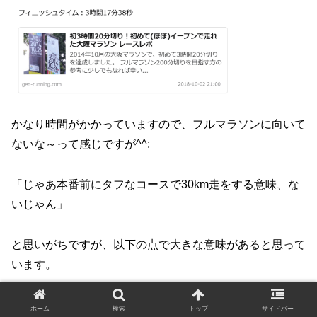
かなり時間がかかっていますので、フルマラソンに向いて
ないな～って感じですが^^;
「じゃあ本番前にタフなコースで30km走をする意味、な
いじゃん」
と思いがちですが、以下の点で大きな意味があると思って
います。
１．ダニエルズさんの言う通り「自信」を作
ホーム
検索
トップ
サイドバー