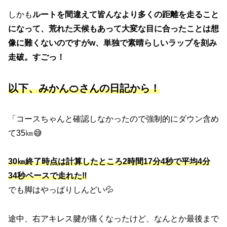
しかも
ルートを間違えて皆んなより多くの距離を走ること
になって、荒れた天候もあって大変な目に合ったことは想
像に難くないのですがw、単独で素晴らしいラップを刻み
走破。すごっ！
以下、みかん🍊さんの日記から！
「コースちゃんと確認しなかったので強制的にダウン含め
て35㎞😅
30㎞終了時点は計算したところ2時間17分4秒で平均4分
34秒ペースで走れた‼︎
でも脚はやっぱりしんどい💦
途中、右アキレス腱が痛くなったけど、なんとか最後まで