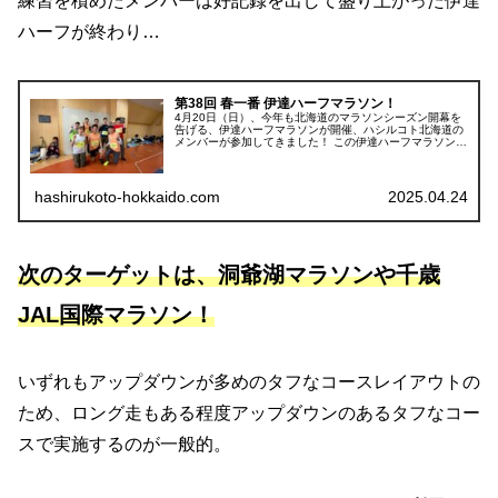
練習を積めたメンバーは好記録を出して盛り上がった伊達
ハーフが終わり…
第38回 春一番 伊達ハーフマラソン！
4月20日（日）、今年も北海道のマラソンシーズン開幕を
告げる、伊達ハーフマラソンが開催、ハシルコト北海道の
メンバーが参加してきました！ この伊達ハーフマラソンは
公認レースではなく、アップダウンもかなりあってタイム
はさほど狙えないものの、来月...
hashirukoto-hokkaido.com
2025.04.24
次のターゲットは、洞爺湖マラソンや千歳
JAL国際マラソン！
いずれもアップダウンが多めのタフなコースレイアウトの
ため、ロング走もある程度アップダウンのあるタフなコー
スで実施するのが一般的。