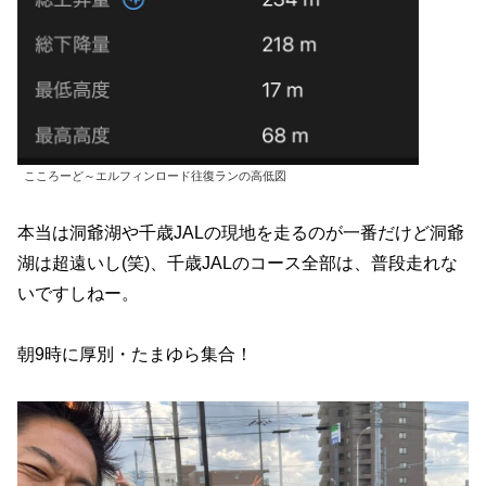
こころーど～エルフィンロード往復ランの高低図
本当は洞爺湖や千歳JALの現地を走るのが一番だけど洞爺
湖は超遠いし(笑)、千歳JALのコース全部は、普段走れな
いですしねー。
朝9時に厚別・たまゆら集合！