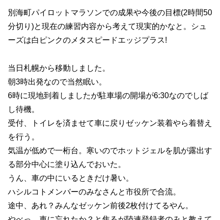
別海町パイロットマラソンでの成果や今後の目標(2時間50
分切り)と現在の練習内容から考えて現実的かなと。シュ
ーズは白ピンクのメタスピードエッジプラス!
当日札幌から移動しました。
朝3時出発なので当然眠い。
6時に現地到着しましたが駐車場の開場が6:30なのでしば
し待機。
受付、トイレを済ませて車に戻りゼッケン装着やら着替え
を行う。
気温が低めで一桁台。寒いのでホットジェルを肌が露出す
る部分中心に塗り込んでおいた。
うん、車の中にいるときだけ暑い。
ハシルコトメンバーのみなさんと市役所で合流。
途中、あれ？みんなゼッケン前後2枚付けてるやん。
やべっ、車に忘れたか？と焦るが陸連登録者のみと教えて