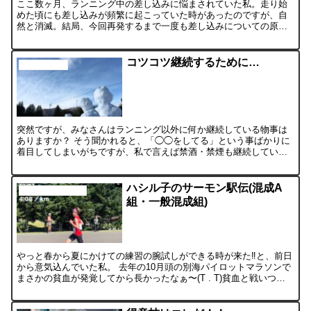
ここ数ヶ月、ランニング中の差し込みに悩まされていた私。走り始
めた頃にも差し込みが頻繁に起こっていた時があったのですが、自
然と消滅。結局、今回再発するまで一度も差し込みについての原因
や改善方法を詳しく調べたことはなかった。 しかし、練習メニュ...
コツコツ継続するために…
ハシル子の日記
突然ですが、みなさんはランニング以外に何か継続している物事は
ありますか？ そう聞かれると、「◯◯をしてる」という事ばかりに
着目してしまいがちですが、私で言えば禁酒・禁煙も継続してい
て、「◯◯を辞めている」という事も継続になると思います。 ど...
ハシル子のサーモン駅伝(混成A
ハシル子のレースレポ
組・一般混成組)
やっと春から夏にかけての練習の腕試しができる時が来た‼︎と、前日
から意気込んでいた私。 去年の10月頭の別海パイロットマラソンで
まさかの貧血が発覚してから長かったなぁ〜(T . T)貧血と戦いつつ
迎えた春の伊達ハーフマラソンでは、序盤から突...