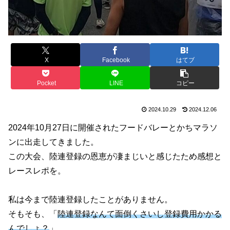
X
Facebook
はてブ
Pocket
LINE
コピー
2024.10.29
2024.12.06
2024年10月27日に開催されたフードバレーとかちマラソ
ンに出走してきました。
この大会、陸連登録の恩恵が凄まじいと感じたため感想と
レースレポを。
私は今まで陸連登録したことがありません。
そもそも、「
陸連登録なんて面倒くさいし登録費用かかる
んでしょ？
」