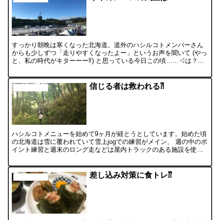
すっかり朝晩は寒くなった北海道。道外のハシルコトメンバーさん
からも少しずつ「走りやすくなったよー」というお声を聞いて (やっ
と、私の時代がキターーー‼︎) と思っている今日この頃……◁は？
(°_°) 私の時代が来た感じの十勝岳での一枚 とい...
信じる者は救われる⁈
ハシル子の日記
ハシルコトメニューを始めて9ヶ月が経とうとしています。始めた頃
の北海道は雪に覆われていて雪上jogでの練習がメイン、 週の中のポ
イント練習と週末のロング走などは屋内トラックのある施設を使っ
ていました。 いつかのスピード練習 その頃からげんさ...
差し込み対策に食トレ⁇
ハシル子の日記