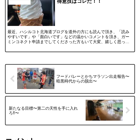
得意技はコレだ！！
メンバーの日記
最近、ハシルコト北海道ブログを道外の方にも読んで頂き、「読み
やすいです」や「面白いです」などの温かいコメントを頂き、ガー
ミンコネクト申請までしてくださった方もいて大変、嬉しく思って
います。 本当にありがとうございます‼︎ 最初は、げんさんに...
フードバレーとかちマラソン出走報告〜
暗黒時代からの脱出〜
新たなる目標〜第二の天性を手に入れ
ろ‼︎〜