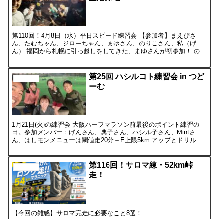
第110回！4月8日（水）平日スピード練習会 【参加者】まえぴさ
ん、たむちゃん、ジローちゃん、まゆさん、のりこさん、私（げ
ん） 福岡から札幌に引っ越しをしてきた、まゆさんが初参加！ のり
こさんと同じ2022年の北海道マラソンで初フル、現在の...
第25回 ハシルコト練習会 in つど
活動の様子
ーむ
1月21日(火)の練習会 大阪ハーフマラソン前最後のポイント練習の
日。参加メンバー：げんさん、典子さん、ハシル子さん、Mintさ
ん、はしモンメニューは閾値走20分＋E上限5km アップとドリル、
ラダーを済ませて練習開始！典子さん、ハシル子さ...
第116回！サロマ練・52km峠
活動の様子
走！
【今回の雑感】サロマ完走に必要なこと8選！