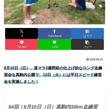
X
Facebook
はてブ
Pocket
LINE
コピー
2025.08.16
8月10日（日）、道マラ3週間前の仕上げ的なロング走練
習会を真駒内公園で、12日（火）には平日スピード練習
会を実施しました！
64回！8月10日（日）真駒内30km走練習