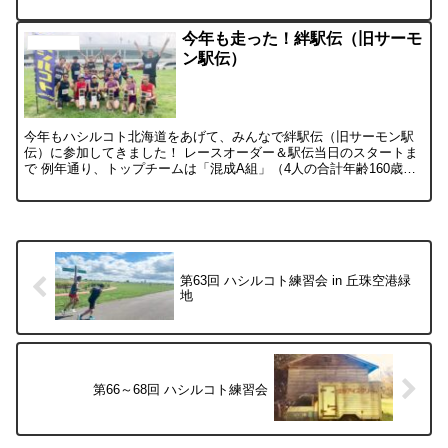
今年も走った！絆駅伝（旧サーモ
活動の様子
ン駅伝）
今年もハシルコト北海道をあげて、みんなで絆駅伝（旧サーモン駅
伝）に参加してきました！ レースオーダー＆駅伝当日のスタートま
で 例年通り、トップチームは「混成A組」（4人の合計年齢160歳以
上、女子1名以上必須）での優勝を目指すために、チーム...
第63回 ハシルコト練習会 in 丘珠空港緑
地
第66～68回 ハシルコト練習会