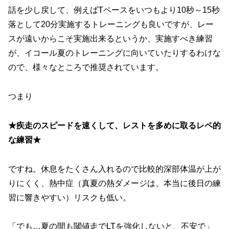
話を少し戻して、例えばTペースをいつもより10秒～15秒
落として20分実施するトレーニングも良いですが、レー
スが遠いからこそ実施出来るというか、実施すべき練習
が、イコール夏のトレーニングに向いていたりするわけな
ので、様々なところで推奨されています。
つまり
★疾走のスピードを速くして、レストを多めに取るレペ的
な練習★
ですね。休息をたくさん入れるので比較的深部体温が上が
りにくく、熱中症（真夏の熱ダメージは、本当に後日の練
習に響きやすい）リスクも低い。
「でも…夏の間も閾値走でLTを強化しないと、不安で」