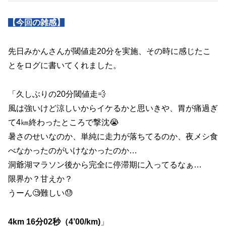
【今回の雑感】
先日みかんさんが閾値走20分を実施、その時に感じたこ
とをログに書いてくれました。
「久しぶりの20分閾値走💨
風は強いけど涼しいからイケるかと思いきや、胃が痛過ぎ
て4㎞終わったところで撃沈😭
暑さのせいなのか、単純に走力が落ちてるのか、夜メシ食
べなかったのがいけなかったのか…
洞爺湖マラソン後から完全に停滞期に入ってるなぁ…
限界か？甘えか？
うーん🧐難しい😓
4km 16分02秒（4’00/km)
」