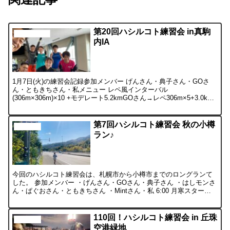
第20回ハシルコト練習会 in真駒
メンバーの日記
内IA
1月7日(火)の練習会記録参加メンバー げんさん・典子さん・GOさ
ん・ともきちさん・私メニュー レペ風インターバル
(306m×306m)×10 +モデレート5.2kmGOさん→レペ306m×5+3.0km
この日もとても寒い日でしたが、みん...
第7回ハシルコト練習会 秋の小樽
活動の様子
ラン♪
今回のハシルコト練習会は、札幌市から小樽市までのロングランて
した。 参加メンバー ・げんさん・GOさん・典子さん ・はしモンさ
ん・ぱぐおさん・ともきちさん ・Mintさん・私 6:00 月寒スタート
組のげんさん、典子さん、ともきちさん、私が...
110回！ハシルコト練習会 in 丘珠
活動の様子
空港緑地